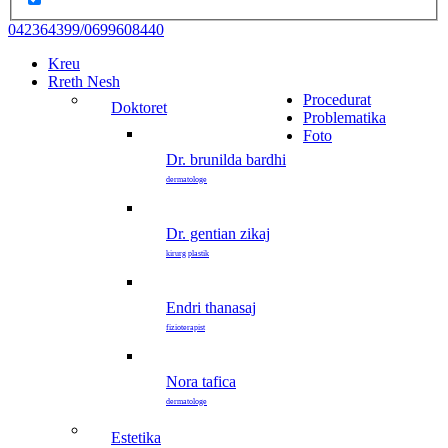
042364399/0699608440
Kreu
Rreth Nesh
Procedurat
doktoret
Problematika
Foto
dr. brunilda bardhi
dermatologe
dr. gentian zikaj
kirurg plastik
endri thanasaj
fizioterapist
nora tafica
dermatologe
estetika