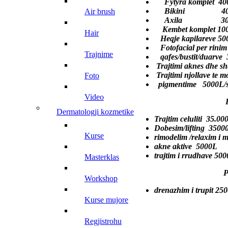
Fytyra komplet 40
Bikini 400
air brush
Axila 300
Kembet komplet 10
hair
Heqje kapilareve 5
Fotofacial per rinim t
trajnime
qafes/bustit/duarve 
Trajtimi aknes dhe s
Trajtimi njollave te m
foto
pigmentime 5000L/
video
Radiofrekue
dermatologji kozmetike
Trajtim celuliti 35.00
Dobesim/lifting 3500
kurse
rimodelim /relaxim i 
akne aktive 5000L
trajtim i rrudhave 500
masterklas
Presote
workshop
drenazhim i trupit 25
kurse mujore
regjistrohu