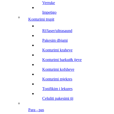
verruke
impetigo
konturimi trupit
rf/laser/ultrasaund
pakesim dhjami
konturimi kraheve
konturimi barkut& ijeve
konturimi kofsheve
konturimi mjekres
tonifikim i lekures
celuliti pakesimi tij
para - pas