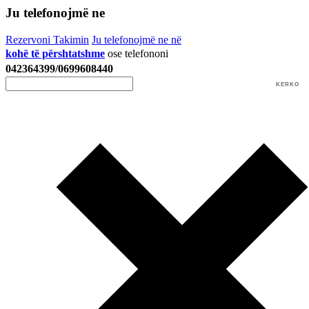
Ju telefonojmë ne
Rezervoni Takimin
Ju telefonojmë ne në
kohë të përshtatshme
ose telefononi
042364399/0699608440