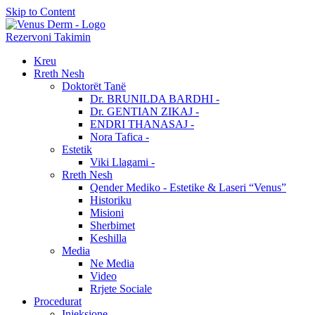
Skip to Content
Rezervoni Takimin
Kreu
Rreth Nesh
Doktorët Tanë
Dr. BRUNILDA BARDHI -
Dr. GENTIAN ZIKAJ -
ENDRI THANASAJ -
Nora Tafica -
Estetik
Viki Llagami -
Rreth Nesh
Qender Mediko - Estetike & Laseri “Venus”
Historiku
Misioni
Sherbimet
Keshilla
Media
Ne Media
Video
Rrjete Sociale
Procedurat
Injeksione