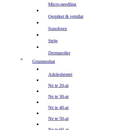
micro-needling
qerpiket & vetullat
sonoforez
strije
dermaroller
grupmoshat
adoleshentet
ne te 20-at
ne te 30-at
ne te 40-at
ne te 50-at
ne te 60-at