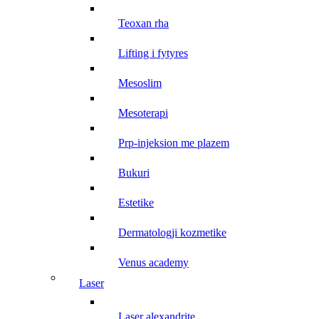
teoxan rha
lifting i fytyres
mesoslim
mesoterapi
prp-injeksion me plazem
bukuri
estetike
dermatologji kozmetike
venus academy
laser
laser alexandrite