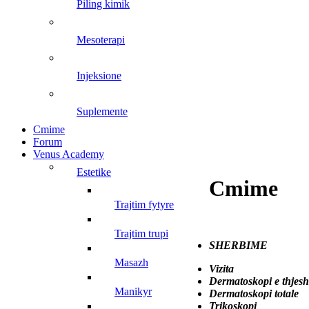
piling kimik
mesoterapi
injeksione
suplemente
Cmime
Forum
Venus Academy
estetike
Cmime
trajtim fytyre
trajtim trupi
SHERBIME
masazh
Vizita
Dermatoskopi e thjes
manikyr
Dermatoskopi total
Trikoskopi 