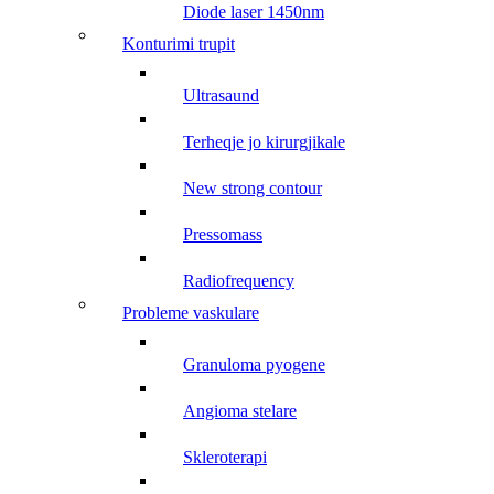
diode laser 1450nm
konturimi trupit
ultrasaund
terheqje jo kirurgjikale
new strong contour
pressomass
radiofrequency
probleme vaskulare
granuloma pyogene
angioma stelare
skleroterapi