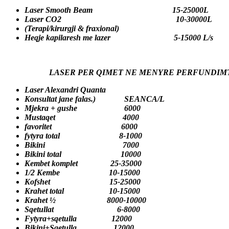
Laser Smooth Beam 15-25000L
Laser CO2 10-30000L
(Terapi/kirurgji & fraxional)
Heqje kapilaresh me lazer 5-15000 L/s
LASER PER QIMET NE MENYRE PERFUNDIM
Laser Alexandri Quanta
Konsultat jane falas.) SEANCA/L
Mjekra + gushe 6000
Mustaqet 4000
favoritet 6000
fytyra total 8-1000
Bikini 7000
Bikini total 10000
Kembet komplet 25-35000
1/2 Kembe 10-15000
Kofshet 15-25000
Krahet total 10-15000
Krahet ½ 8000-10000
Sqetullat 6-8000
Fytyra+sqetulla 12000
Bikini+Sqetulla 12000