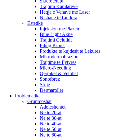
Skleroterapi
Trajtimi Kapilareve
Heqja e Venave me Laser
Nishane te Lindura
Estetike
Injeksion me Plazem
Blue Light Akne
Trajtimi Celulitit
Piling Kimik
Produkte te kujdesit te Lekures
Mikrodermabrazion
Trajtime te Fytyres
Micro-Needling
Qerpiket & Vetullat
Sonoforez
Strije
Dermaroller
Problematika
Grupmoshat
Adoleshentet
Ne te 20-at
Ne te 30-at
Ne te 40-at
Ne te 50-at
Ne te 60-at