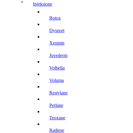
injeksione
botox
dysport
xeomin
juvederm
volbella
voluma
restylane
perlane
teoxane
radiese