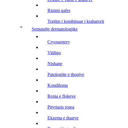
rinimi qafes
trajtim i kombinuar i kraharorit
semundje dermatologjike
cryosurgery
vitiligo
nishane
patologjite e thonjve
kondiloma
renia e flokeve
pityriasis rosea
ekzema e duarve