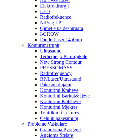
Nd YAG Laser
Elektrokirurgji
LED
Radiofrekuence
NdYag LP
Qimet e pa deshiruara
I-GROW
Diode Laser 1450nm
Konturimi trupit
Ultrasaund
Terheqje jo Kirurgjikale
New Strong Contour
PRESSOMASS
Radiofrequency
RF/Laser/Ultrasaund
Pakesim dhjami
Konturimi Kraheve
Konturimi Barkut& Ijeve
Konturimi Kofsheve
Konturimi Mjekres
Tonifikim i Lekures
Celuliti pakesimi tij
Probleme Vaskulare
Granuloma Pyogene
Angioma Stelare