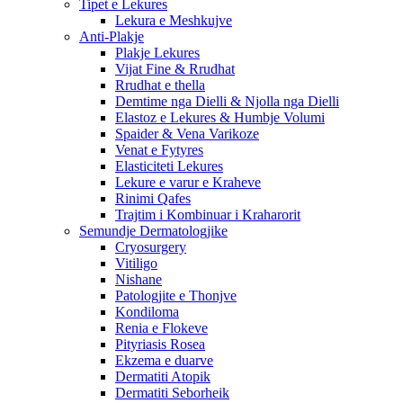
Tipet e Lekures
Lekura e Meshkujve
Anti-Plakje
Plakje Lekures
Vijat Fine & Rrudhat
Rrudhat e thella
Demtime nga Dielli & Njolla nga Dielli
Elastoz e Lekures & Humbje Volumi
Spaider & Vena Varikoze
Venat e Fytyres
Elasticiteti Lekures
Lekure e varur e Kraheve
Rinimi Qafes
Trajtim i Kombinuar i Kraharorit
Semundje Dermatologjike
Cryosurgery
Vitiligo
Nishane
Patologjite e Thonjve
Kondiloma
Renia e Flokeve
Pityriasis Rosea
Ekzema e duarve
Dermatiti Atopik
Dermatiti Seborheik