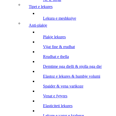
tipet e lekures
lekura e meshkujve
anti-plakje
plakje lekures
vijat fine & rrudhat
rrudhat e thella
demtime nga dielli & njolla nga dielli
elastoz e lekures & humbje volumi
spaider & vena varikoze
venat e fytyres
elasticiteti lekures
lekure e varur e kraheve