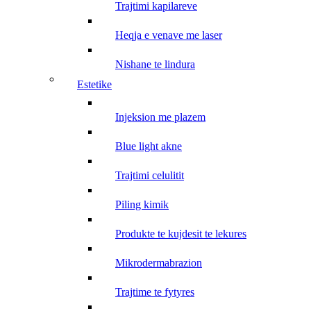
trajtimi kapilareve
heqja e venave me laser
nishane te lindura
estetike
injeksion me plazem
blue light akne
trajtimi celulitit
piling kimik
produkte te kujdesit te lekures
mikrodermabrazion
trajtime te fytyres