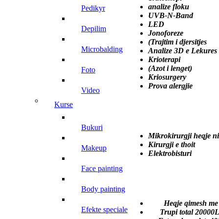
analize floku
pedikyr
UVB-N-Band 
LED 200
depilim
Jonoforeze 2
(Trajtim i djersitjes
microbalding
Analize 3D e Lek
Krioterapi 1
(Azot i lenget)
foto
Kriosurgery 
Prova alergjie 
video
kurse
MIKROK
bukuri
Mikrokirurgji heqje
Kirurgji e th
makeup
Elektrobistu
face painting
IP
body painting
Heqje qimesh me
efekte speciale
Trupi total 20000