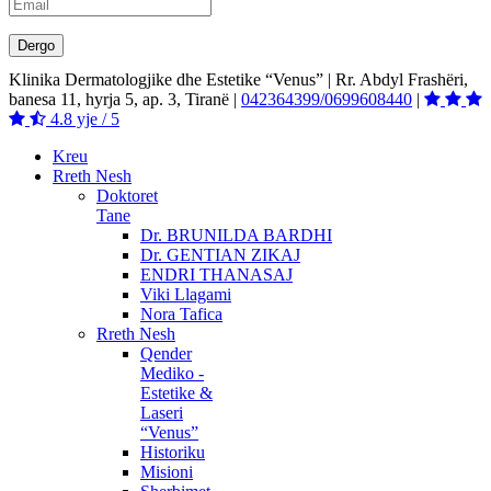
Klinika Dermatologjike dhe Estetike “Venus”
|
Rr. Abdyl Frashëri,
banesa 11, hyrja 5, ap. 3, Tiranë
|
042364399/0699608440
|
4.8
yje / 5
Kreu
Rreth Nesh
Doktoret
Tane
Dr. BRUNILDA BARDHI
Dr. GENTIAN ZIKAJ
ENDRI THANASAJ
Viki Llagami
Nora Tafica
Rreth Nesh
Qender
Mediko -
Estetike &
Laseri
“Venus”
Historiku
Misioni