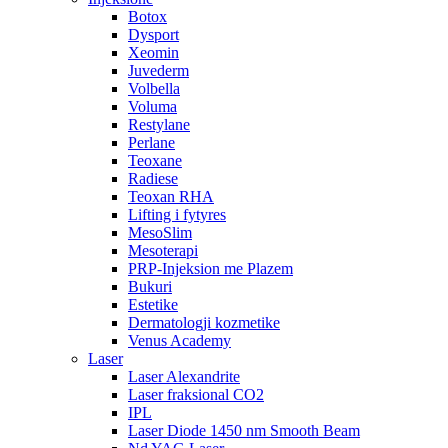
Botox
Dysport
Xeomin
Juvederm
Volbella
Voluma
Restylane
Perlane
Teoxane
Radiese
Teoxan RHA
Lifting i fytyres
MesoSlim
Mesoterapi
PRP-Injeksion me Plazem
Bukuri
Estetike
Dermatologji kozmetike
Venus Academy
Laser
Laser Alexandrite
Laser fraksional CO2
IPL
Laser Diode 1450 nm Smooth Beam