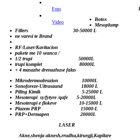
DERMATOL
foto
Botox 5-
video
Mesoplump 1
Fillers 30-50000 L
ne varesi te Brand
RF/Laser/Kavitacion
pakete me 10 seanca /
1/2 trupi 50000L
trupi komplet 80000L
+ 4 masazhe drenazhuse falas
Mikrodermoabrazion 10000L
Sonoforeze-Ultrasaund 18000 L
Piling Kimik 5-25000 L
Mesoterapi sy/fytyre /qafe 5-20000L
Mesoterapi e flokeve 10-15000 L
Plazem PRP 15000-L
PRP+Dermapen 20000L
LASER
Akne,shenja aknesh,rrudha,kirurgji,Kapilare