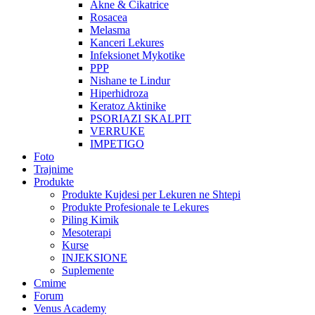
Akne & Cikatrice
Rosacea
Melasma
Kanceri Lekures
Infeksionet Mykotike
PPP
Nishane te Lindur
Hiperhidroza
Keratoz Aktinike
PSORIAZI SKALPIT
VERRUKE
IMPETIGO
Foto
Trajnime
Produkte
Produkte Kujdesi per Lekuren ne Shtepi
Produkte Profesionale te Lekures
Piling Kimik
Mesoterapi
Kurse
INJEKSIONE
Suplemente
Cmime
Forum
Venus Academy