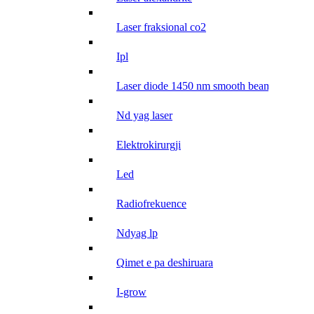
laser fraksional co2
ipl
laser diode 1450 nm smooth beam
nd yag laser
elektrokirurgji
led
radiofrekuence
ndyag lp
qimet e pa deshiruara
i-grow