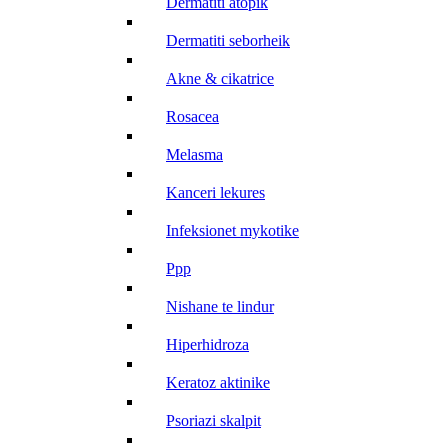
dermatiti atopik
dermatiti seborheik
akne & cikatrice
rosacea
melasma
kanceri lekures
infeksionet mykotike
ppp
nishane te lindur
hiperhidroza
keratoz aktinike
psoriazi skalpit