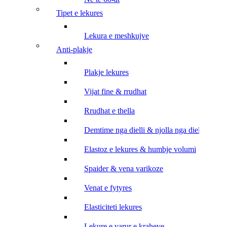
tipet e lekures
lekura e meshkujve
anti-plakje
plakje lekures
vijat fine & rrudhat
rrudhat e thella
demtime nga dielli & njolla nga dielli
elastoz e lekures & humbje volumi
spaider & vena varikoze
venat e fytyres
elasticiteti lekures
lekure e varur e kraheve