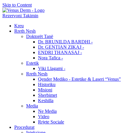
Skip to Content
Rezervoni Takimin
Kreu
Rreth Nesh
Doktorët Tanë
Dr. BRUNILDA BARDHI -
Dr. GENTIAN ZIKAJ -
ENDRI THANASAJ -
Nora Tafica -
Estetik
Viki Llagami -
Rreth Nesh
Qender Mediko - Estetike & Laseri “Venus”
Historiku
Misioni
Sherbimet
Keshilla
Media
Ne Media
Video
Rrjete Sociale
Procedurat
Injeksione