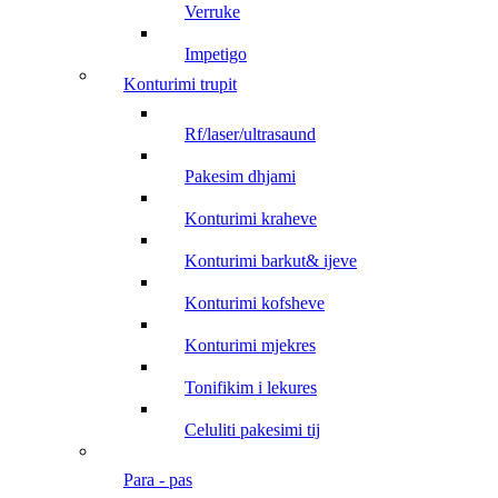
verruke
impetigo
konturimi trupit
rf/laser/ultrasaund
pakesim dhjami
konturimi kraheve
konturimi barkut& ijeve
konturimi kofsheve
konturimi mjekres
tonifikim i lekures
celuliti pakesimi tij
para - pas