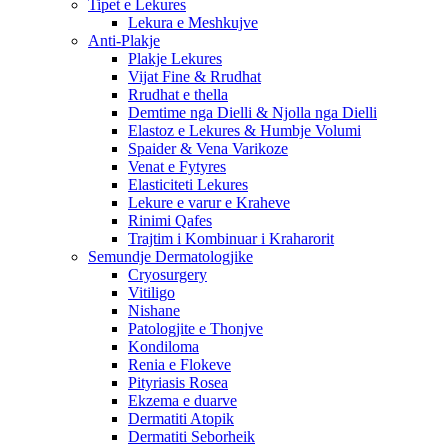
Tipet e Lekures
Lekura e Meshkujve
Anti-Plakje
Plakje Lekures
Vijat Fine & Rrudhat
Rrudhat e thella
Demtime nga Dielli & Njolla nga Dielli
Elastoz e Lekures & Humbje Volumi
Spaider & Vena Varikoze
Venat e Fytyres
Elasticiteti Lekures
Lekure e varur e Kraheve
Rinimi Qafes
Trajtim i Kombinuar i Kraharorit
Semundje Dermatologjike
Cryosurgery
Vitiligo
Nishane
Patologjite e Thonjve
Kondiloma
Renia e Flokeve
Pityriasis Rosea
Ekzema e duarve
Dermatiti Atopik
Dermatiti Seborheik