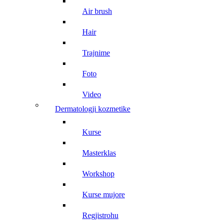
air brush
hair
trajnime
foto
video
dermatologji kozmetike
kurse
masterklas
workshop
kurse mujore
regjistrohu