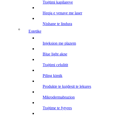
trajtimi kapilareve
heqja e venave me laser
nishane te lindura
estetike
injeksion me plazem
blue light akne
trajtimi celulitit
piling kimik
produkte te kujdesit te lekures
mikrodermabrazion
trajtime te fytyres