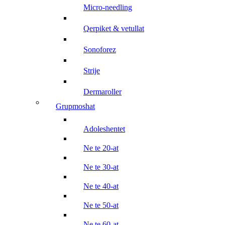
micro-needling
qerpiket & vetullat
sonoforez
strije
dermaroller
grupmoshat
adoleshentet
ne te 20-at
ne te 30-at
ne te 40-at
ne te 50-at
ne te 60-at