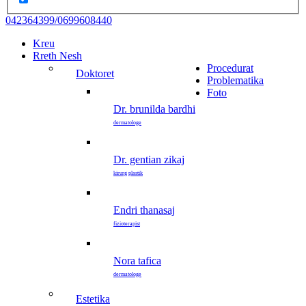
042364399/0699608440
Kreu
Rreth Nesh
Procedurat
doktoret
Problematika
Foto
dr. brunilda bardhi
dermatologe
dr. gentian zikaj
kirurg plastik
endri thanasaj
fizioterapist
nora tafica
dermatologe
estetika