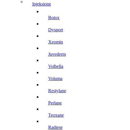
injeksione
botox
dysport
xeomin
juvederm
volbella
voluma
restylane
perlane
teoxane
radiese