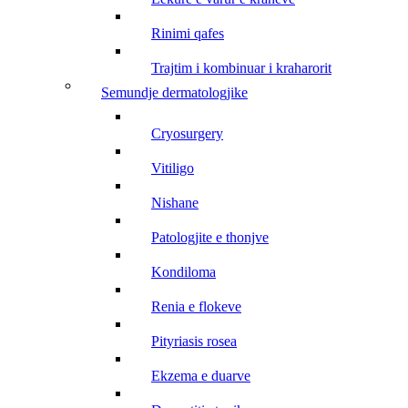
rinimi qafes
trajtim i kombinuar i kraharorit
semundje dermatologjike
cryosurgery
vitiligo
nishane
patologjite e thonjve
kondiloma
renia e flokeve
pityriasis rosea
ekzema e duarve