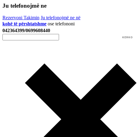
Ju telefonojmë ne
Rezervoni Takimin
Ju telefonojmë ne në
kohë të përshtatshme
ose telefononi
042364399/0699608440