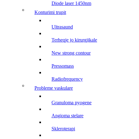
diode laser 1450nm
konturimi trupit
ultrasaund
terheqje jo kirurgjikale
new strong contour
pressomass
radiofrequency
probleme vaskulare
granuloma pyogene
angioma stelare
skleroterapi