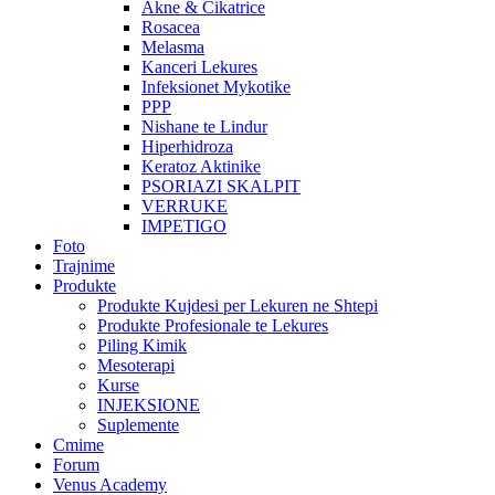
Akne & Cikatrice
Rosacea
Melasma
Kanceri Lekures
Infeksionet Mykotike
PPP
Nishane te Lindur
Hiperhidroza
Keratoz Aktinike
PSORIAZI SKALPIT
VERRUKE
IMPETIGO
Foto
Trajnime
Produkte
Produkte Kujdesi per Lekuren ne Shtepi
Produkte Profesionale te Lekures
Piling Kimik
Mesoterapi
Kurse
INJEKSIONE
Suplemente
Cmime
Forum
Venus Academy