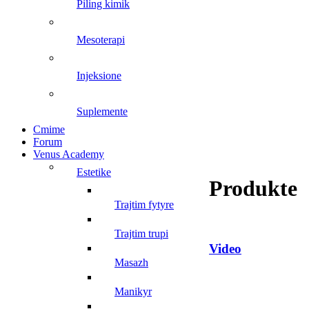
piling kimik
mesoterapi
injeksione
suplemente
Cmime
Forum
Venus Academy
estetike
Produkte
trajtim fytyre
trajtim trupi
Video
masazh
manikyr