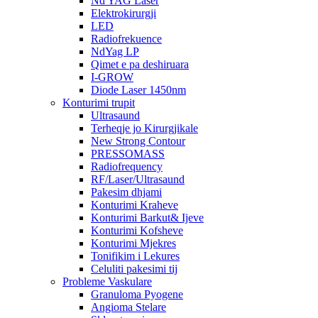
Nd YAG Laser
Elektrokirurgji
LED
Radiofrekuence
NdYag LP
Qimet e pa deshiruara
I-GROW
Diode Laser 1450nm
Konturimi trupit
Ultrasaund
Terheqje jo Kirurgjikale
New Strong Contour
PRESSOMASS
Radiofrequency
RF/Laser/Ultrasaund
Pakesim dhjami
Konturimi Kraheve
Konturimi Barkut& Ijeve
Konturimi Kofsheve
Konturimi Mjekres
Tonifikim i Lekures
Celuliti pakesimi tij
Probleme Vaskulare
Granuloma Pyogene
Angioma Stelare