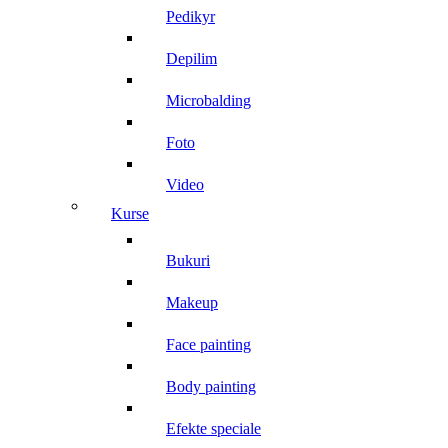
pedikyr
depilim
microbalding
foto
video
kurse
bukuri
makeup
face painting
body painting
efekte speciale