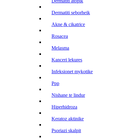
dermatiti atopik
dermatiti seborheik
akne & cikatrice
rosacea
melasma
kanceri lekures
infeksionet mykotike
ppp
nishane te lindur
hiperhidroza
keratoz aktinike
psoriazi skalpit