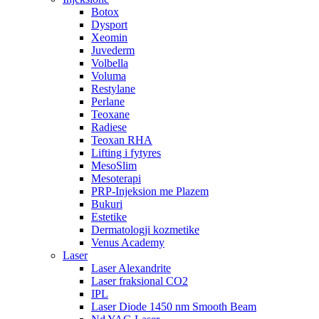
Botox
Dysport
Xeomin
Juvederm
Volbella
Voluma
Restylane
Perlane
Teoxane
Radiese
Teoxan RHA
Lifting i fytyres
MesoSlim
Mesoterapi
PRP-Injeksion me Plazem
Bukuri
Estetike
Dermatologji kozmetike
Venus Academy
Laser
Laser Alexandrite
Laser fraksional CO2
IPL
Laser Diode 1450 nm Smooth Beam