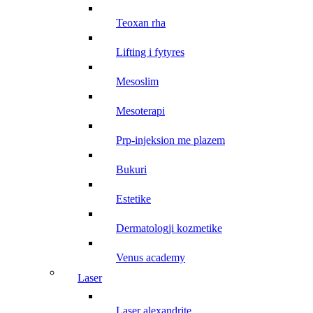
teoxan rha
lifting i fytyres
mesoslim
mesoterapi
prp-injeksion me plazem
bukuri
estetike
dermatologji kozmetike
venus academy
laser
laser alexandrite