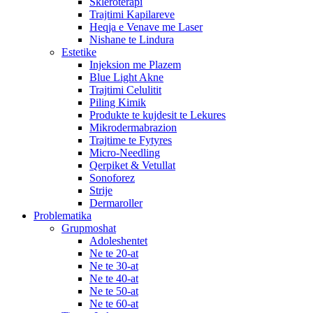
Skleroterapi
Trajtimi Kapilareve
Heqja e Venave me Laser
Nishane te Lindura
Estetike
Injeksion me Plazem
Blue Light Akne
Trajtimi Celulitit
Piling Kimik
Produkte te kujdesit te Lekures
Mikrodermabrazion
Trajtime te Fytyres
Micro-Needling
Qerpiket & Vetullat
Sonoforez
Strije
Dermaroller
Problematika
Grupmoshat
Adoleshentet
Ne te 20-at
Ne te 30-at
Ne te 40-at
Ne te 50-at
Ne te 60-at